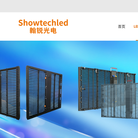
LED
格
栅
屏
首页
L