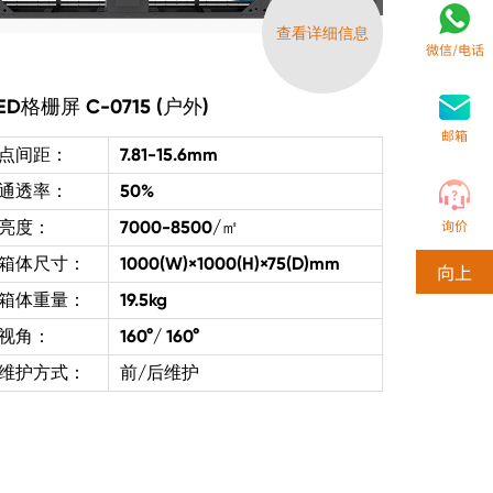
查看详细信息
微信/电话
ED格栅屏 C-0715 (户外)
邮箱
点间距：
7.81-15.6mm
通透率：
50%
询价
亮度：
7000-8500/㎡
箱体尺寸：
1000(W)×1000(H)×75(D)mm
向上
箱体重量：
19.5kg
视角：
160°/ 160°
维护方式：
前/后维护