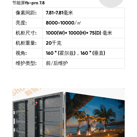
节能屏fb-pro 7.8
像素间距:
7.81-7.81毫米
亮度:
8000-10000/㎡
机柜尺寸:
1000(W)× 1000(H)× 75(D) 毫米
机柜重量:
20千克
视角:
160 ° (霍尔兹)，160 ° (垂直)
维护类型:
前/后维护