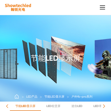
户
外
fb-
pro
系
列
节能LED显示屏
LED产品
节能LED显示屏
户外fb-pro系列
产品
节能LED显示屏
LED租赁屏
迷你LED
LED球场屏