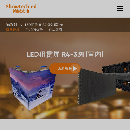
LED
租
赁
屏
R4系列
LED租赁屏 R4-3.9I (室内)
幕
快速详细
产品的优势
产品参数
R4-
3.9I
LED租赁屏 R4-3.9I (室内)
观看视频